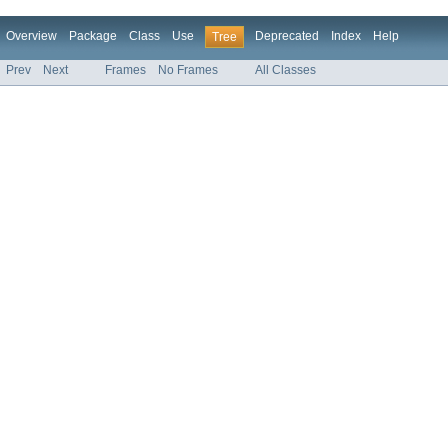
Overview
Package
Class
Use
Deprecated
Index
Help
Tree
Prev
Next
Frames
No Frames
All Classes