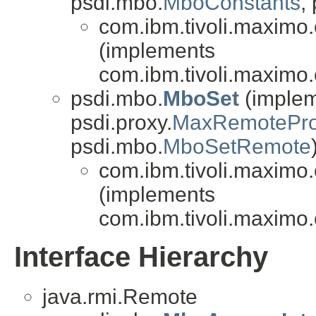
psdi.mbo.
MboConstants
,
com.ibm.tivoli.maximo.
(implements
com.ibm.tivoli.maximo.
psdi.mbo.
MboSet
(impleme
psdi.proxy.
MaxRemotePro
psdi.mbo.
MboSetRemote
com.ibm.tivoli.maximo.
(implements
com.ibm.tivoli.maximo.
Interface Hierarchy
java.rmi.Remote