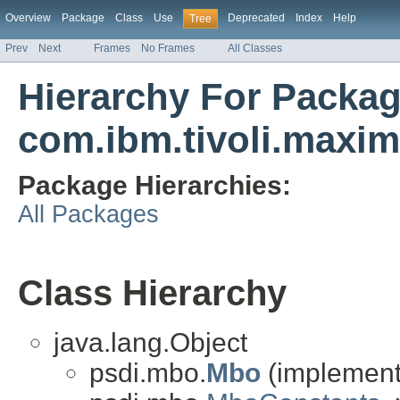
Overview
Package
Class
Use
Deprecated
Index
Help
Tree
Prev
Next
Frames
No Frames
All Classes
Hierarchy For Packa
com.ibm.tivoli.maxim
Package Hierarchies:
All Packages
Class Hierarchy
java.lang.Object
psdi.mbo.
Mbo
(implements