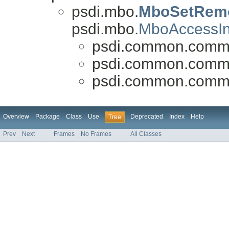
psdi.mbo.
MboSetRem
psdi.mbo.
MboAccessIn
psdi.common.commt
psdi.common.commt
psdi.common.commt
Overview
Package
Class
Use
Deprecated
Index
Help
Tree
Prev
Next
Frames
No Frames
All Classes