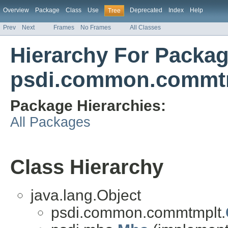
Overview
Package
Class
Use
Deprecated
Index
Help
Tree
Prev
Next
Frames
No Frames
All Classes
Hierarchy For Packa
psdi.common.commt
Package Hierarchies:
All Packages
Class Hierarchy
java.lang.Object
psdi.common.commtmplt.