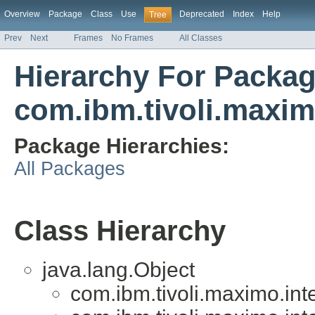
Overview
Package
Class
Use
Deprecated
Index
Help
Tree
Prev
Next
Frames
No Frames
All Classes
Hierarchy For Packa
com.ibm.tivoli.maxim
Package Hierarchies:
All Packages
Class Hierarchy
java.lang.Object
com.ibm.tivoli.maximo.inte