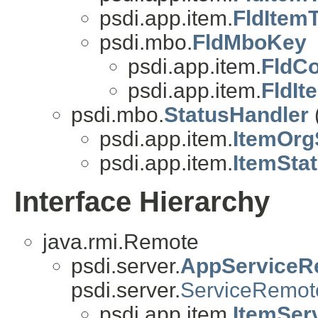
psdi.app.item.
FldItem
psdi.mbo.
FldMboKey
psdi.app.item.
FldC
psdi.app.item.
FldIt
psdi.mbo.
StatusHandler
psdi.app.item.
ItemOrg
psdi.app.item.
ItemSta
Interface Hierarchy
java.rmi.Remote
psdi.server.
AppServiceR
psdi.server.
ServiceRemot
psdi.app.item.
ItemSer