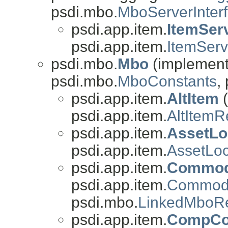
psdi.mbo.
MboServerInter
psdi.app.item.
ItemSer
psdi.app.item.
ItemSer
psdi.mbo.
Mbo
(implements
psdi.mbo.
MboConstants
,
psdi.app.item.
AltItem
(
psdi.app.item.
AltItem
psdi.app.item.
AssetL
psdi.app.item.
AssetL
psdi.app.item.
Commod
psdi.app.item.
Commod
psdi.mbo.
LinkedMboR
psdi.app.item.
CompCo