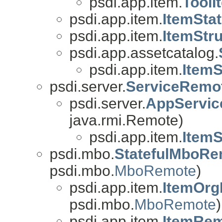
psdi.app.item.
Tool
psdi.app.item.
ItemSta
psdi.app.item.
ItemStr
psdi.app.assetcatalog.
psdi.app.item.
Item
psdi.server.
ServiceRemo
psdi.server.
AppServi
java.rmi.Remote)
psdi.app.item.
Item
psdi.mbo.
StatefulMboRe
psdi.mbo.
MboRemote
)
psdi.app.item.
ItemOrg
psdi.mbo.
MboRemote
)
psdi.app.item.
ItemRe