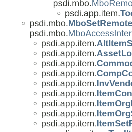
psdi.mbo.
MboRemo
psdi.app.item.
To
psdi.mbo.
MboSetRemot
psdi.mbo.
MboAccessInter
psdi.app.item.
AltItem
psdi.app.item.
AssetL
psdi.app.item.
Commod
psdi.app.item.
CompCo
psdi.app.item.
InvVend
psdi.app.item.
ItemCon
psdi.app.item.
ItemOrg
psdi.app.item.
ItemOrg
psdi.app.item.
ItemSet