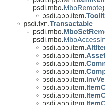
psdi.mbo.
MboRemote
)
psdi.app.item.
Tool
psdi.txn.
Transactable
psdi.mbo.
MboSetRem
psdi.mbo.
MboAccessIn
psdi.app.item.
AltI
psdi.app.item.
Asse
psdi.app.item.
Comm
psdi.app.item.
Comp
psdi.app.item.
InvV
psdi.app.item.
Item
psdi.app.item.
Item
psdi.app.item.
Item