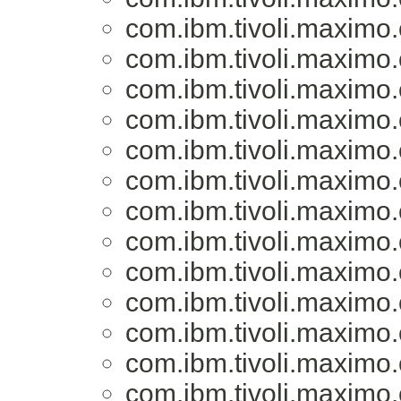
com.ibm.tivoli.maximo.
com.ibm.tivoli.maximo.
com.ibm.tivoli.maximo.
com.ibm.tivoli.maximo.
com.ibm.tivoli.maximo.
com.ibm.tivoli.maximo.
com.ibm.tivoli.maximo.
com.ibm.tivoli.maximo.
com.ibm.tivoli.maximo.
com.ibm.tivoli.maximo.
com.ibm.tivoli.maximo.
com.ibm.tivoli.maximo.
com.ibm.tivoli.maximo.